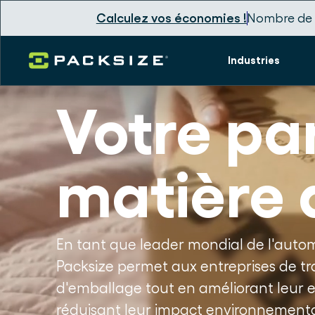
Calculez vos économies !
Nombre de 
Industries
Votre pa
matière 
En tant que leader mondial de l'auto
Packsize permet aux entreprises de tr
d'emballage tout en améliorant leur ef
réduisant leur impact environnementa