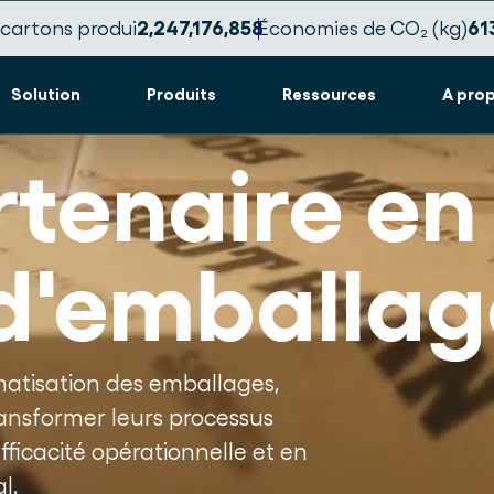
cartons produi
2,247,176,869
Économies de CO₂ (kg)
61
Solution
Produits
Ressources
A pro
rtenaire en
d'emballag
matisation des emballages,
ansformer leurs processus
ficacité opérationnelle et en
l.