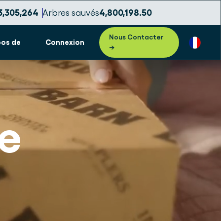
3,305,268
Arbres sauvés
4,800,198.53
Nous Contacter
pos de
Connexion
→
e