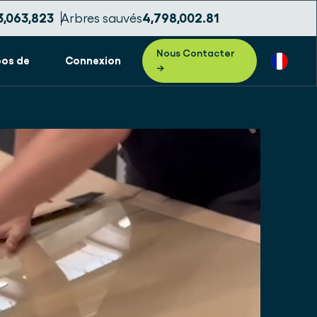
3,063,826
Arbres sauvés
4,798,002.84
Nous Contacter
pos de
Connexion
→