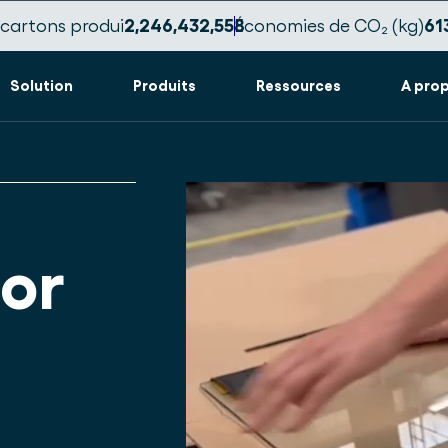
cartons produi
2,246,432,570
Économies de CO₂ (kg)
61
Solution
Produits
Ressources
A pro
or