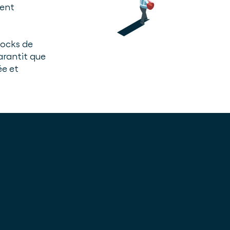
ment
tocks de
arantit que
ée et