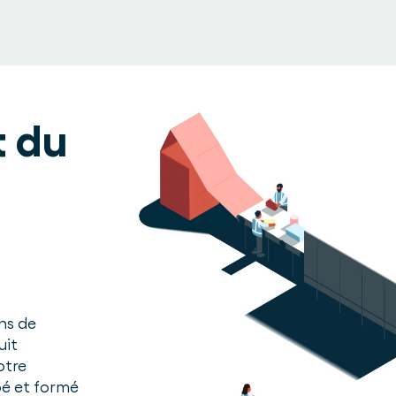
 du
ns de
uit
otre
pé et formé