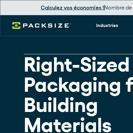
Calculez vos économies !
Nombre de 
Industries
Right-Sized
Packaging f
Building
Materials