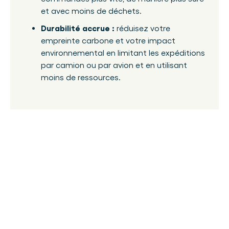
et avec moins de déchets.
Durabilité accrue :
réduisez votre
empreinte carbone et votre impact
environnemental en limitant les expéditions
par camion ou par avion et en utilisant
moins de ressources.
Pourquoi utiliser PackNet Cube ?
En bref, Packsize œuvre dans le domaine de
l'expédition durable depuis plus de vingt ans. La
conception d'emballage écoresponsable est au