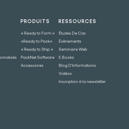
PRODUITS
RESSOURCES
« Ready to Form »
Études De Cas
«Ready to Pack»
Événements
« Ready to Ship »
Seminaire Web
onnalisés
PackNet Software
E-Books
Accessoires
Blog D'Informations
Vidéos
Inscription à la newsletter