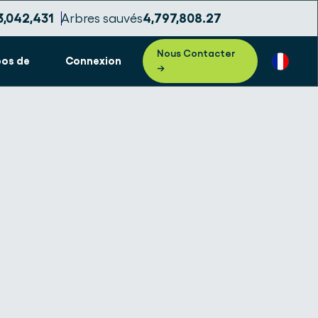
3,042,432
Arbres sauvés
4,797,808.28
Nous Contacter
pos de
Connexion
→