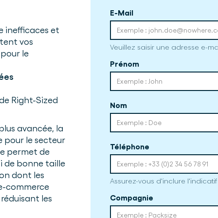
E-Mail
 inefficaces et
ttent vos
Veuillez saisir une adresse e-ma
pour le
Prénom
gées
 de Right-Sized
Nom
plus avancée, la
le pour le secteur
Téléphone
te permet de
i de bonne taille
çon dont les
Assurez-vous d'inclure l'indicati
u e-commerce
réduisant les
Compagnie