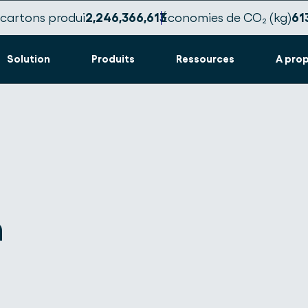
cartons produi
2,246,366,617
Économies de CO₂ (kg)
61
Solution
Produits
Ressources
A pro
n