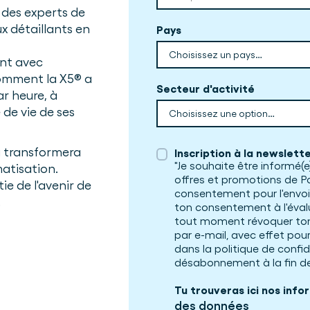
 des experts de
ux détaillants en
Pays
ant avec
comment la X5® a
Secteur d'activité
ar heure, à
 de vie de ses
i transformera
Inscription à la newslett
"Je souhaite être informé(e)
matisation.
offres et promotions de Pa
ie de l'avenir de
consentement pour l'envoi
.
ton consentement à l'éval
tout moment révoquer ton
par e-mail, avec effet pour 
dans la politique de confid
désabonnement à la fin de
Tu trouveras ici nos info
des données