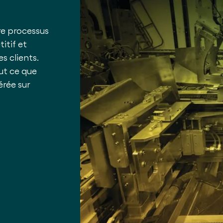
re processus
itif et
s clients.
ut ce que
érée sur