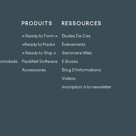
PRODUITS
RESSOURCES
« Ready to Form »
Études De Cas
«Ready to Pack»
Événements
« Ready to Ship »
Seminaire Web
onnalisés
PackNet Software
E-Books
Accessoires
Blog D'Informations
Vidéos
Inscription à la newsletter