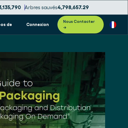
3,135,793
Arbres sauvés
4,798,657.32
Nous Contacter
pos de
Connexion
→