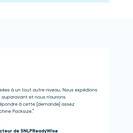
sées à un tout autre niveau. Nous expédions
s auparavant et nous n'aurions
épondre à cette [demande] assez
hine Packsize.
”
cteur de SNLP
ReadyWise