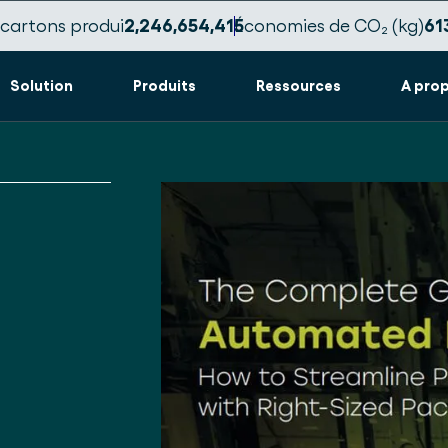
cartons produi
2,246,654,425
Économies de CO₂ (kg)
61
Solution
Produits
Ressources
A pro