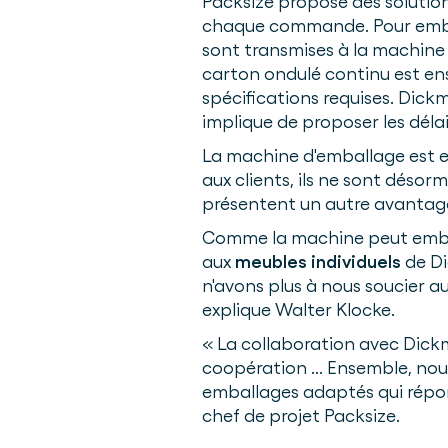
Packsize propose des soluti
chaque commande. Pour emball
sont transmises à la machine
carton ondulé continu est ens
spécifications requises. Dickmä
implique de proposer les délais
La machine d'emballage est es
aux clients, ils ne sont déso
présentent un autre avantage 
Comme la machine peut emballe
aux
meubles individuels
de D
n'avons plus à nous soucier au
explique Walter Klocke.
« La collaboration avec Dick
coopération ... Ensemble, nou
emballages adaptés qui répond
chef de projet Packsize.