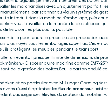
ons technologiques permettant de créer des boîtes p
er les marchandises avec un ajustement parfait, les
 manuellement, par scanner ou via un système de gesti
uite introduit dans la machine d'emballage, puis coupé
nken veut travailler de la manière la plus efficace qui 
 de livraison les plus courts possible.
sentielle pour rendre le processus de production auss
rmais plus noyés sous les emballages superflus. Ces e
: ils protègent les meubles pendant le transport.
r un éventail presque illimité de dimensions de produ
ickmänken.« Disposer d'une machine comme
EM7-25
™
tant de la gestion des boîtes.Seul le carton ondulé co
mänken et en particulier avec M. Ludger Garming s'est
s avons réussi à optimiser les
flux de processus
exista
ent aux exigences élevées du secteur du mobilier. »,