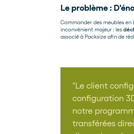
Le problème :
D'éno
Commander des meubles en li
inconvénient majeur : les
déc
associé à Packsize afin de réd
Le client confi
configuration 3D
notre programme
transférées dir