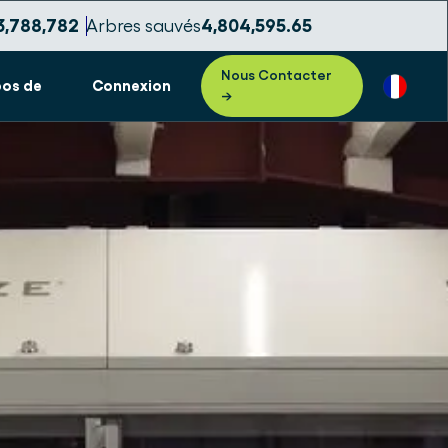
3,788,785
Arbres sauvés
4,804,595.67
Nous Contacter
pos de
Connexion
→