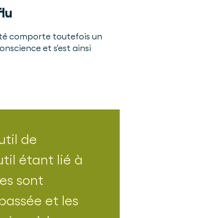
lu
té comporte toutefois un
nscience et s'est ainsi
util de
il étant lié à
es sont
passée et les