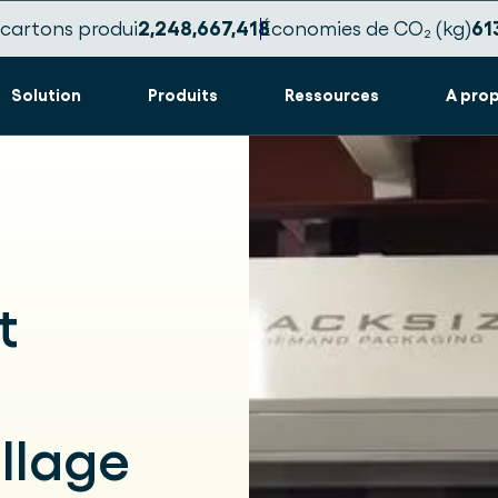
cartons produi
2,248,667,425
Économies de CO₂ (kg)
61
Solution
Produits
Ressources
A pro
t
llage